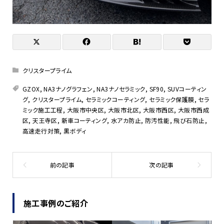
クリスタープライム
GZOX
,
NA3ナノグラフェン
,
NA3ナノセラミック
,
SF90
,
SUVコーティン
グ
,
クリスタープライム
,
セラミックコーティング
,
セラミック保護膜
,
セラ
ミック施工工程
,
大阪市中央区
,
大阪市北区
,
大阪市西区
,
大阪市西成
区
,
天王寺区
,
新車コーティング
,
水アカ防止
,
防汚性能
,
飛び石防止
,
高速走行対策
,
黒ボディ
施工事例のご紹介